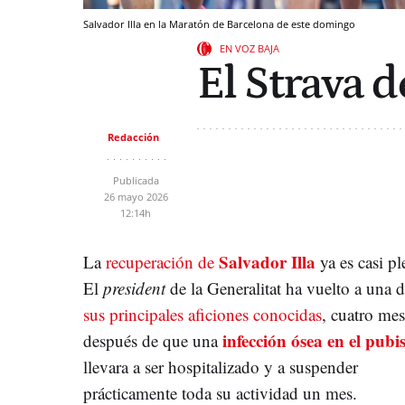
Salvador Illa en la Maratón de Barcelona de este domingo
EN VOZ BAJA
El Strava de
Redacción
Publicada
26 mayo 2026
12:14h
Salvador Illa
La
recuperación de
ya es casi pl
El
president
de la Generalitat ha vuelto a una 
sus principales aficiones conocidas
, cuatro mes
infección ósea en el pubi
después de que una
llevara a ser hospitalizado y a suspender
prácticamente toda su actividad un mes.