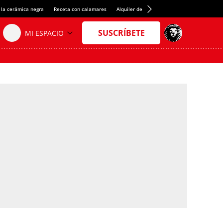
 la cerámica negra
Receta con calamares
Alquiler de habitaciones en España
Créd