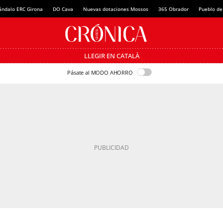
ándalo ERC Girona
DO Cava
Nuevas dotaciones Mossos
365 Obrador
Pueblo de
LLEGIR EN CATALÀ
Pásate al MODO AHORRO