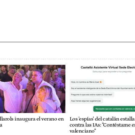
llarols inaugura el verano en
Los 'espías' del catalán estal
a
contra las IAs: "Contéstame 
valenciano"