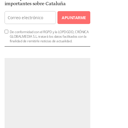
importantes sobre Cataluña
APUNTARME
De conformidad con el RGPD y la LOPDGDD, CRÓNICA
GLOBALMEDIA S.L. tratará los datos facilitados con la
finalidad de remitirle noticias de actualidad.