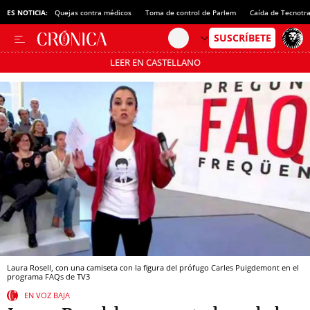
ES NOTICIA:
Quejas contra médicos
Toma de control de Parlem
Caída de Tecnotr
LEER EN CASTELLANO
Pásate al MODO AHORRO
Laura Rosell, con una camiseta con la figura del prófugo Carles Puigdemont en el
programa FAQs de TV3
EN VOZ BAJA