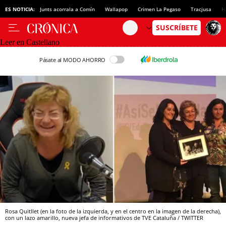
ES NOTICIA:
Junts acorrala a Comín
Wallapop
Crimen La Pegaso
Tracjusa
H
Leer en Castellano
Pásate al MODO AHORRO
Rosa Quitllet (en la foto de la izquierda, y en el centro en la imagen de la derecha),
con un lazo amarillo, nueva jefa de informativos de TVE Cataluña / TWITTER