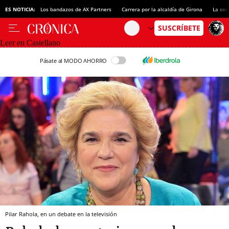
ES NOTICIA:
Los bandazos de AX Partners
Carrera por la alcaldía de Girona
La sec
Leer en Castellano
Pásate al MODO AHORRO
Pilar Rahola, en un debate en la televisión