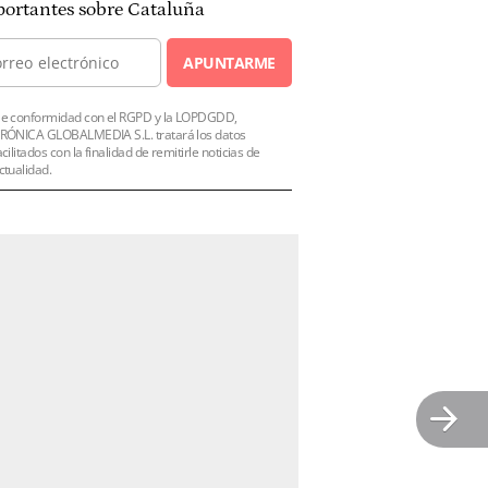
ortantes sobre Cataluña
APUNTARME
e conformidad con el RGPD y la LOPDGDD,
RÓNICA GLOBALMEDIA S.L. tratará los datos
acilitados con la finalidad de remitirle noticias de
ctualidad.