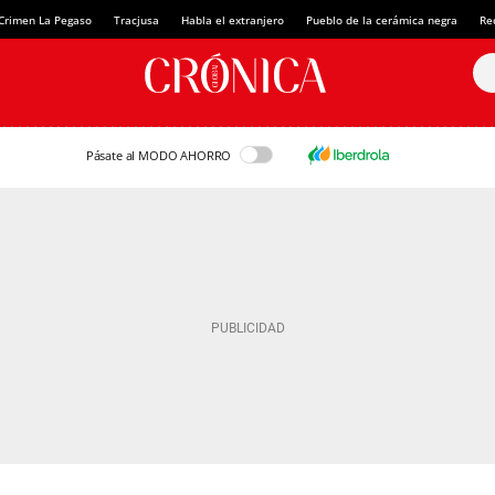
Crimen La Pegaso
Tracjusa
Habla el extranjero
Pueblo de la cerámica negra
Re
Pásate al MODO AHORRO