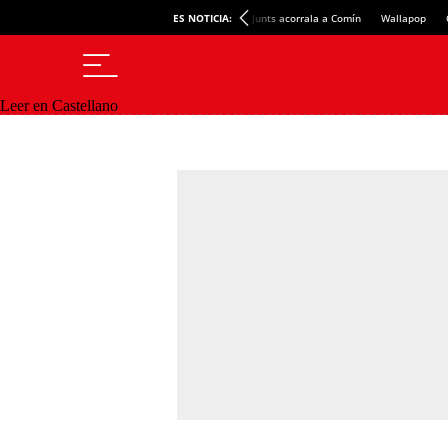
ES NOTICIA:
Junts acorrala a Comín
Wallapop
Leer en Castellano