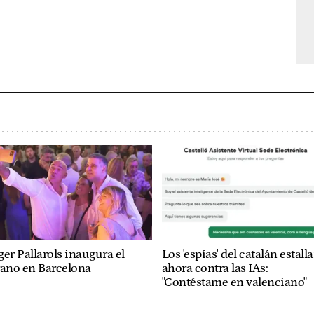
er Pallarols inaugura el
Los 'espías' del catalán estall
rano en Barcelona
ahora contra las IAs:
"Contéstame en valenciano"