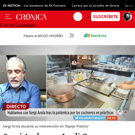
ES NOTICIA:
Los bandazos de AX Partners
Carrera por la alcaldía de Girona
La sec
Leer en Castellano
Pásate al MODO AHORRO
Sergi Arola durante su intervención en 'Espejo Público'