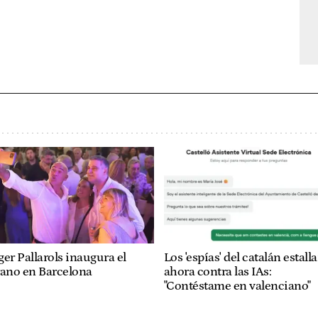
er Pallarols inaugura el
Los 'espías' del catalán estall
rano en Barcelona
ahora contra las IAs:
"Contéstame en valenciano"