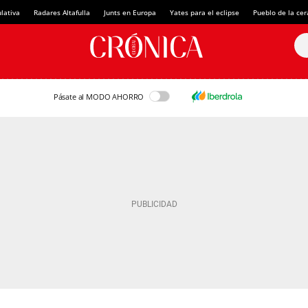
lativa
Radares Altafulla
Junts en Europa
Yates para el eclipse
Pueblo de la ce
Pásate al MODO AHORRO