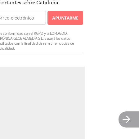
ortantes sobre Cataluña
APUNTARME
e conformidad con el RGPD y la LOPDGDD,
RÓNICA GLOBALMEDIA S.L. tratará los datos
acilitados con la finalidad de remitirle noticias de
ctualidad.