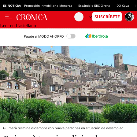
ES NOTICIA:
Promoción inmobiliaria Menorca
Escándalo ERC Girona
DO Cava
N
Leer en Castellano
Pásate al MODO AHORRO
Guimerà termina diciembre con nueve personas en situación de desempleo