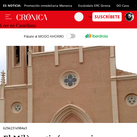
ES NOTICIA:
Promoción inmobiliaria Menorca
Escándalo ERC Girona
DO Cava
N
Leer en Castellano
Pásate al MODO AHORRO
629e231e984a3