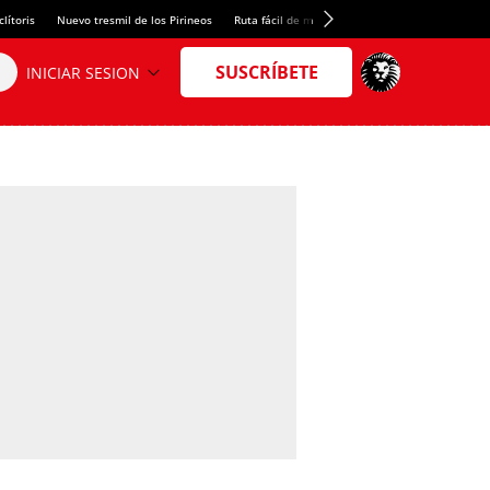
lítoris
Nuevo tresmil de los Pirineos
Ruta fácil de montaña
El arroz más meloso