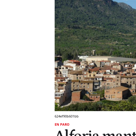
624ef90b601bb
EN PARO