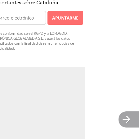
ortantes sobre Cataluña
APUNTARME
e conformidad con el RGPD y la LOPDGDD,
RÓNICA GLOBALMEDIA S.L. tratará los datos
acilitados con la finalidad de remitirle noticias de
ctualidad.