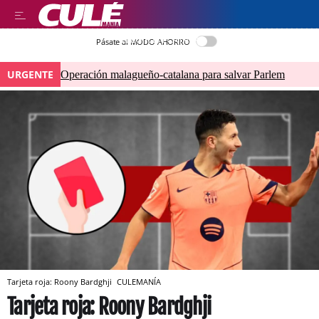
LLEGIR EN CATALÀ
Pásate al MODO AHORRO
URGENTE
Operación malagueño-catalana para salvar Parlem
Tarjeta roja: Roony Bardghji
CULEMANÍA
Tarjeta roja: Roony Bardghji