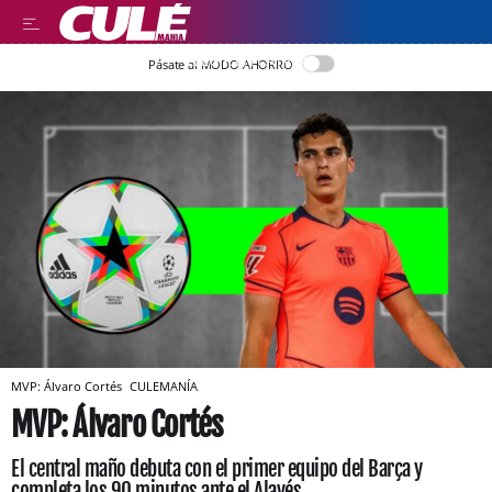
LLEGIR EN CATALÀ
Pásate al MODO AHORRO
MVP: Álvaro Cortés
CULEMANÍA
MVP: Álvaro Cortés
El central maño debuta con el primer equipo del Barça y
completa los 90 minutos ante el Alavés