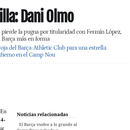
illa: Dani Olmo
pierde la pugna por titularidad con Fermín López,
el Barça más en forma
roja del Barça-Athletic Club para una estrella
infierno en el Camp Nou
. En
Noticias relacionadas
4-
(
El Barça vuelve a lo grande al
ar