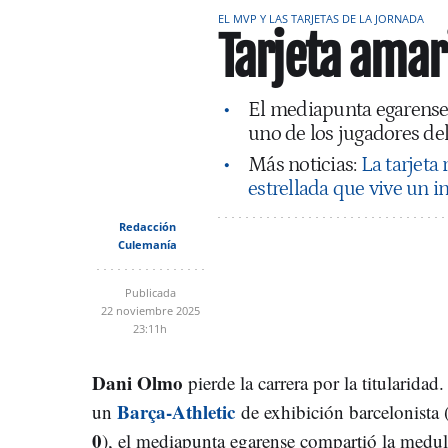
EL MVP Y LAS TARJETAS DE LA JORNADA
Tarjeta amar
El mediapunta egarense 
uno de los jugadores d
Más noticias:
La tarjeta 
estrellada que vive un 
Redacción
Culemanía
Publicada
22 noviembre 2025
23:11h
Dani Olmo
pierde la carrera por la titularidad
Barça-Athletic
un
de exhibición barcelonista 
0
), el mediapunta egarense compartió la medul