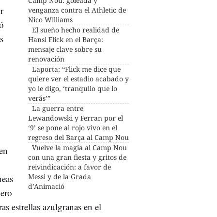
Camp Nou: goleada y
r
venganza contra el Athletic de
Nico Williams
ló
El sueño hecho realidad de
s
Hansi Flick en el Barça:
mensaje clave sobre su
renovación
Laporta: “Flick me dice que
quiere ver el estadio acabado y
yo le digo, ‘tranquilo que lo
verás’”
La guerra entre
Lewandowski y Ferran por el
‘9’ se pone al rojo vivo en el
regreso del Barça al Camp Nou
Vuelve la magia al Camp Nou
en
con una gran fiesta y gritos de
reivindicación: a favor de
Messi y de la Grada
neas
d’Animació
pero
s estrellas azulgranas en el