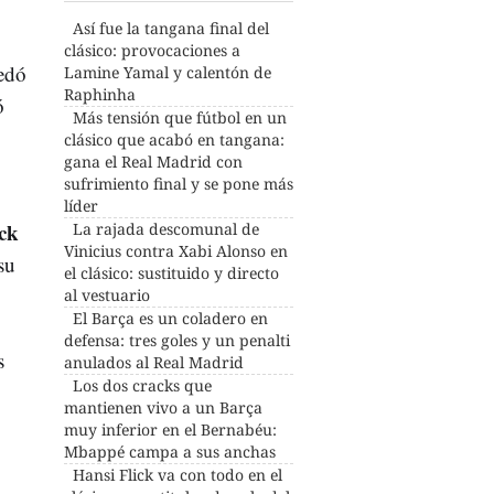
Así fue la tangana final del
clásico: provocaciones a
edó
Lamine Yamal y calentón de
Raphinha
ó
Más tensión que fútbol en un
clásico que acabó en tangana:
gana el Real Madrid con
sufrimiento final y se pone más
líder
ck
La rajada descomunal de
Vinicius contra Xabi Alonso en
su
el clásico: sustituido y directo
al vestuario
El Barça es un coladero en
defensa: tres goles y un penalti
s
anulados al Real Madrid
Los dos cracks que
mantienen vivo a un Barça
muy inferior en el Bernabéu:
Mbappé campa a sus anchas
Hansi Flick va con todo en el