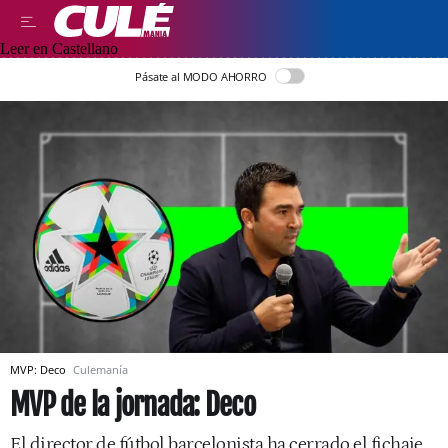
Leer en Castellano
Pásate al MODO AHORRO
MVP: Deco
Culemanía
MVP de la jornada: Deco
El director de fútbol barcelonista ha cerrado el fichaje