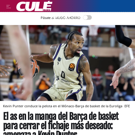
LLEGIR EN CATALÀ
Pásate al MODO AHORRO
Kevin Punter conduce la pelota en el Mónaco-Barça de basket de la Euroliga
EFE
El as en la manga del Barça de basket
para cerrar el fichaje más deseado: