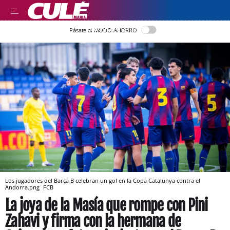
LLEGIR EN CATALÀ
Pásate al MODO AHORRO
Los jugadores del Barça B celebran un gol en la Copa Catalunya contra el
Andorra.png
FCB
La joya de la Masía que rompe con Pini
Zahavi y firma con la hermana de