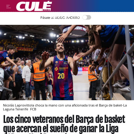
LLEGIR EN CATALÀ
Pásate al MODO AHORRO
Nicolás Laprovittola choca la mano con una aficionada tras el Barça de baket-La
Laguna Tenerife
FCB
Los cinco veteranos del Barça de basket
que acercan el sueño de ganar la Liga