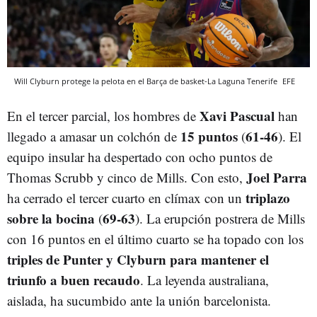
Will Clyburn protege la pelota en el Barça de basket-La Laguna Tenerife
EFE
Xavi Pascual
En el tercer parcial, los hombres de
han
15 puntos
61-46
llegado a amasar un colchón de
(
). El
equipo insular ha despertado con ocho puntos de
Joel Parra
Thomas Scrubb y cinco de Mills. Con esto,
triplazo
ha cerrado el tercer cuarto en clímax con un
sobre la bocina
69-63
(
). La erupción postrera de Mills
con 16 puntos en el último cuarto se ha topado con los
triples de Punter y Clyburn para mantener el
triunfo a buen recaudo
. La leyenda australiana,
aislada, ha sucumbido ante la unión barcelonista.