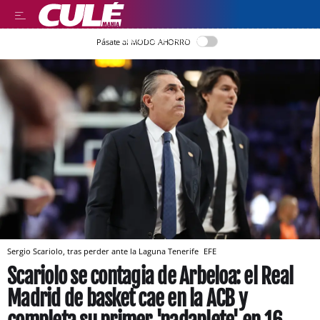
LLEGIR EN CATALÀ
Pásate al MODO AHORRO
Sergio Scariolo, tras perder ante la Laguna Tenerife
EFE
Scariolo se contagia de Arbeloa: el Real
Madrid de basket cae en la ACB y