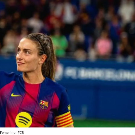
ça Femenino
FCB