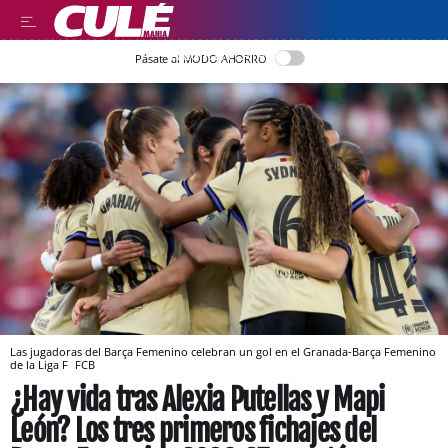
LLEGIR EN CATALÀ
Pásate al MODO AHORRO
Las jugadoras del Barça Femenino celebran un gol en el Granada-Barça Femenino
de la Liga F
FCB
¿Hay vida tras Alexia Putellas y Mapi
León? Los tres primeros fichajes del