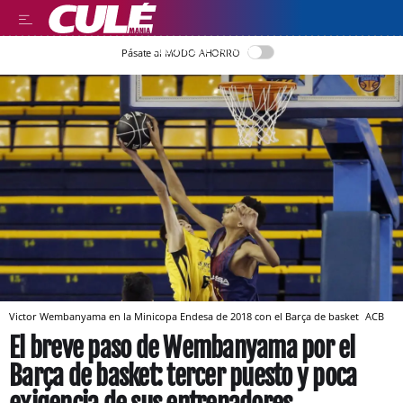
LLEGIR EN CATALÀ
Pásate al MODO AHORRO
Victor Wembanyama en la Minicopa Endesa de 2018 con el Barça de basket
ACB
El breve paso de Wembanyama por el
Barça de basket: tercer puesto y poca