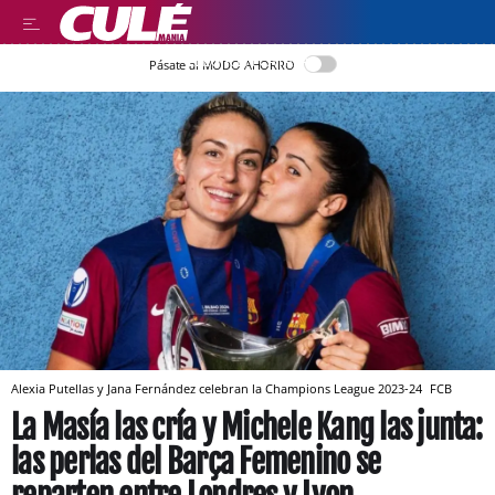
LLEGIR EN CATALÀ
Pásate al MODO AHORRO
Alexia Putellas y Jana Fernández celebran la Champions League 2023-24
FCB
La Masía las cría y Michele Kang las junta:
las perlas del Barça Femenino se