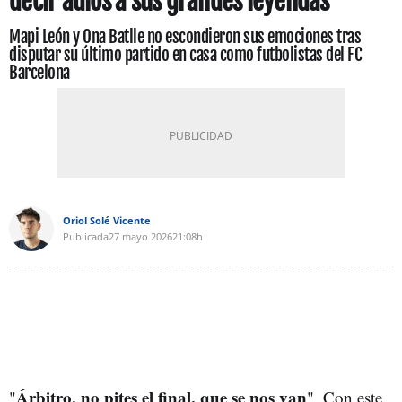
decir adiós a sus grandes leyendas
Mapi León y Ona Batlle no escondieron sus emociones tras
disputar su último partido en casa como futbolistas del FC
Barcelona
Oriol Solé Vicente
Publicada
27 mayo 2026
21:08h
Árbitro, no pites el final, que se nos van
"
". Con este