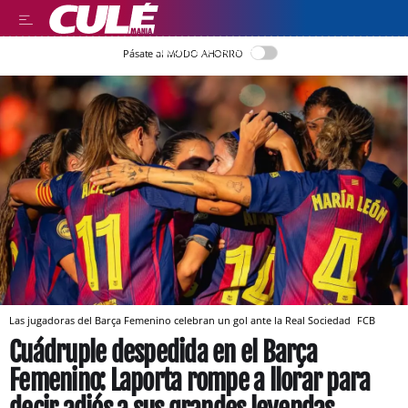
LLEGIR EN CATALÀ
Pásate al MODO AHORRO
Las jugadoras del Barça Femenino celebran un gol ante la Real Sociedad
FCB
Cuádruple despedida en el Barça
Femenino: Laporta rompe a llorar para