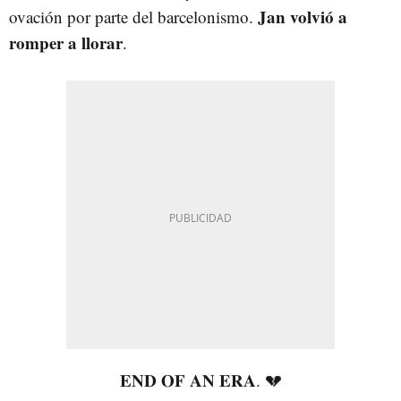
Jan volvió a
ovación por parte del barcelonismo.
romper a llorar
.
𝐄𝐍𝐃 𝐎𝐅 𝐀𝐍 𝐄𝐑𝐀. 💔