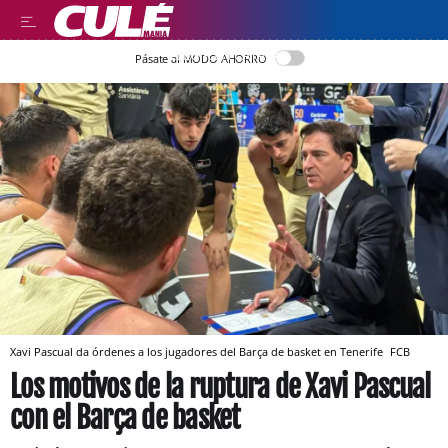
LLEGIR EN CATALÀ
Pásate al MODO AHORRO
Xavi Pascual da órdenes a los jugadores del Barça de basket en Tenerife
FCB
Los motivos de la ruptura de Xavi Pascual
con el Barça de basket