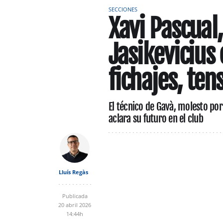
SECCIONES
Xavi Pascual,
Jasikevicius 
fichajes, ten
El técnico de Gavà, molesto por 
aclara su futuro en el club
Lluís Regàs
Publicada
20 abril 2026
14:44h