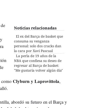
 de
Noticias relacionadas
El ex del Barça de basket que
 y
consuma su venganza
ra
personal: solo dos cracks dan
la cara por Xavi Pascual
La perla de 19 años de la
ción
NBA que confiesa su deseo de
regresar al Barça de basket:
de
"Me gustaría volver algún día"
Clyburn y Laprovittola
s, como
,
alló.
ntilla, abordó su futuro en el Barça y