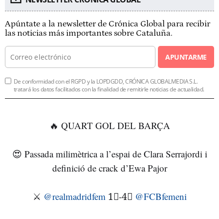
Apúntate a la newsletter de Crónica Global para recibir
las noticias más importantes sobre Cataluña.
APUNTARME
De conformidad con el RGPD y la LOPDGDD, CRÓNICA GLOBALMEDIA S.L.
tratará los datos facilitados con la finalidad de remitirle noticias de actualidad.
🔥 QUART GOL DEL BARÇA
😍 Passada milimètrica a l’espai de Clara Serrajordi i
definició de crack d’Ewa Pajor
⚔️
@realmadridfem
1⃣-4⃣
@FCBfemeni