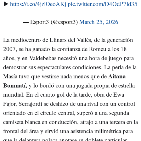
▶️
https://t.co/4jzlOeoAKj
pic.twitter.com/D4OdP7ld35
— Esport3 (@esport3)
March 25, 2026
La mediocentro de Llinars del Vallès, de la generación
2007, se ha ganado la confianza de Romeu a los 18
años, y en Valdebebas necesitó una hora de juego para
demostrar sus espectaculares condiciones. La perla de la
Aitana
Masía tuvo que vestirse nada menos que de
Bonmatí,
y lo bordó con una jugada propia de estrella
mundial. En el cuarto gol de la tarde, obra de Ewa
Pajor, Serrajordi se deshizo de una rival con un control
orientado en el círculo central, superó a una segunda
camiseta blanca en conducción, atrajo a una tercera en la
frontal del área y sirvió una asistencia milimétrica para
que la delantera polaca anotase su doblete particular.