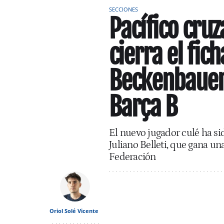
SECCIONES
Pacífico cruza
cierra el fic
Beckenbauer'
Barça B
El nuevo jugador culé ha si
Juliano Belleti, que gana u
Federación
Oriol Solé Vicente