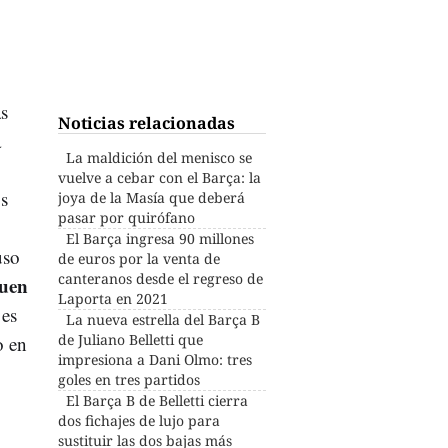
as
Noticias relacionadas
a
La maldición del menisco se
vuelve a cebar con el Barça: la
os
joya de la Masía que deberá
pasar por quirófano
El Barça ingresa 90 millones
uso
de euros por la venta de
canteranos desde el regreso de
uen
Laporta en 2021
 es
La nueva estrella del Barça B
de Juliano Belletti que
o en
impresiona a Dani Olmo: tres
goles en tres partidos
El Barça B de Belletti cierra
dos fichajes de lujo para
sustituir las dos bajas más