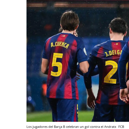
Los jugadores del Barça B celebran un gol contra el Andratx
FCB