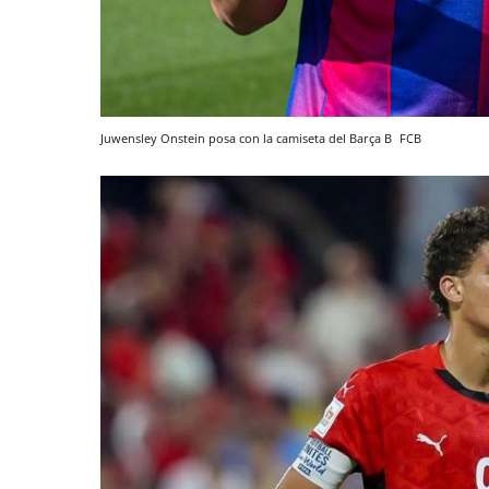
Juwensley Onstein posa con la camiseta del Barça B
FCB