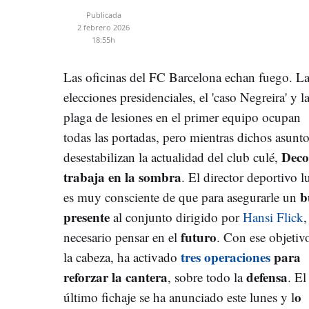
Publicada
2 febrero 2026
18:55h
Las oficinas del FC Barcelona echan fuego. L
elecciones presidenciales, el 'caso Negreira' y l
plaga de lesiones en el primer equipo ocupan
todas las portadas, pero mientras dichos asunt
Deco
desestabilizan la actualidad del club culé,
trabaja en la sombra
. El director deportivo l
b
es muy consciente de que para asegurarle un
presente
al conjunto dirigido por
Hansi Flick
,
futuro
necesario pensar en el
. Con ese objetiv
tres operaciones
para
la cabeza, ha activado
reforzar la cantera
defensa
, sobre todo la
. El
o
último fichaje se ha anunciado este lunes y l