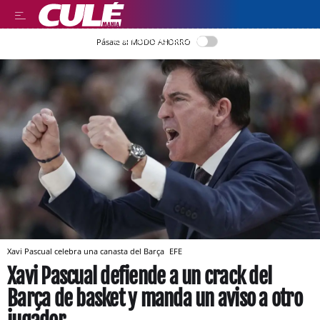
LEER EN CASTELLANO
Pásate al MODO AHORRO
Xavi Pascual celebra una canasta del Barça
EFE
Xavi Pascual defiende a un crack del
Barça de basket y manda un aviso a otro