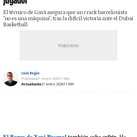
jugador
El técnico de Gavà asegura que un crack barcelonista
"no es una máquina", tras la difícil victoria ante el Dubai
Basketball
Lluís Regàs
Publicada
21 enero 2026
11:46h
Actualizada
21 enero 2026
11:50h
El Barça de Xavi Pascual
también sabe sufrir
. Ha