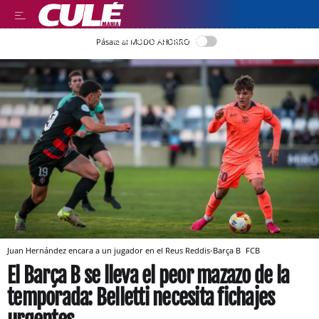
LEER EN CASTELLANO
Pásate al MODO AHORRO
Juan Hernández encara a un jugador en el Reus Reddis-Barça B
FCB
El Barça B se lleva el peor mazazo de la
temporada: Belletti necesita fichajes