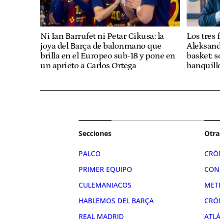
Ni Ian Barrufet ni Petar Cikusa: la
Los tres
joya del Barça de balonmano que
Aleksand
brilla en el Europeo sub-18 y pone en
basket: s
un aprieto a Carlos Ortega
banquill
Secciones
Otra
PALCO
CRÓ
PRIMER EQUIPO
CON
CULEMANIACOS
MET
HABLEMOS DEL BARÇA
CRÓ
REAL MADRID
ATL