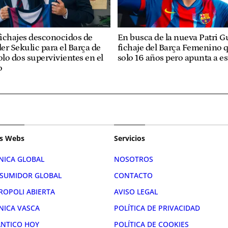
 fichajes desconocidos de
En busca de la nueva Patri Gu
er Sekulic para el Barça de
fichaje del Barça Femenino q
olo dos supervivientes en el
solo 16 años pero apunta a es
o
s Webs
Servicios
NICA GLOBAL
NOSOTROS
SUMIDOR GLOBAL
CONTACTO
ROPOLI ABIERTA
AVISO LEGAL
NICA VASCA
POLÍTICA DE PRIVACIDAD
ÁNTICO HOY
POLÍTICA DE COOKIES