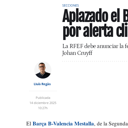
SECCIONES
Aplazado el 
por alerta cl
La RFEF debe anunciar la fe
Johan Cruyff
Lluís Regàs
Publicada
14 diciembre 2025
10:27h
Barça B-Valencia Mestalla
El
, de la Segunda