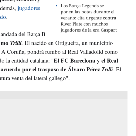
Los Barça Legends se
Además,
jugadores
ponen las botas durante el
ido
.
verano: cita urgente contra
River Plate con muchos
jugadores de la era Gaspart
bandada del Barça B
como
Trilli
.
El nacido en Ortigueira, un municipio
de A Coruña, pondrá rumbo al Real Valladolid como
El FC Barcelona y el Real
o la entidad catalana: "
 acuerdo por el traspaso de Álvaro Pérez
Trilli
.
El
ura venta del lateral gallego".