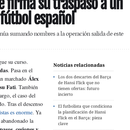
e firma su traspaso a un
 fútbol español
inúa sumando nombres a la operación salida de este
gue su curso.
Noticias relacionadas
adas
. Pasa en el
Los dos descartes del Barça
Álex
han marchado
de Hansi Flick que no
su Fati
. También
tienen ofertas: futuro
incierto
rgo, el caso del
do. Tras el descenso
El futbolista que condiciona
istas es enorme
. Ya
la planificación de Hansi
Flick en el Barça: pieza
n abandonado la
clave
pasos, cesiones y