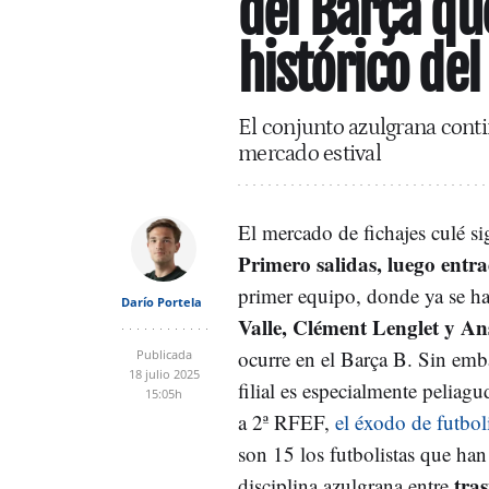
del Barça qu
histórico del
El conjunto azulgrana cont
mercado estival
El mercado de fichajes culé si
Primero salidas, luego entr
primer equipo, donde ya se 
Darío Portela
Valle, Clément Lenglet y An
ocurre en el Barça B. Sin emba
Publicada
18 julio 2025
filial es especialmente peliagu
15:05h
a 2ª RFEF,
el éxodo de futbol
son 15 los futbolistas que ha
tras
disciplina azulgrana entre