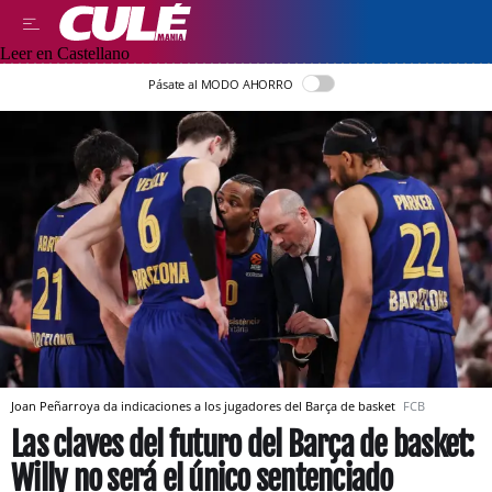
Leer en Castellano
Pásate al MODO AHORRO
Joan Peñarroya da indicaciones a los jugadores del Barça de basket
FCB
Las claves del futuro del Barça de basket:
Willy no será el único sentenciado