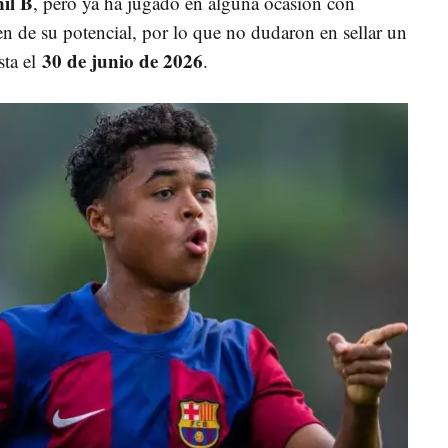
il B
, pero ya ha jugado en alguna ocasión con
en de su potencial, por lo que no dudaron en sellar un
30 de junio de 2026
sta el
.