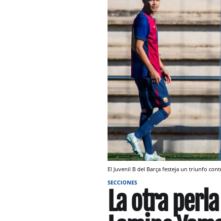
El Juvenil B del Barça festeja un triunfo c
SECCIONES
La otra perl