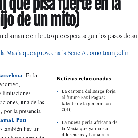
 que pisa fuerte en la
ijo de un mito)
un diamante en bruto que espera seguir los pasos de su
 la Masía que aprovecha la Serie A como trampolín
arcelona
. Es la
Noticias relacionadas
eportivo,
La cantera del Barça forja
 limitaciones
al futuro Paul Pogba:
aciones, una de las
talento de la generación
7
2010
,
por la presencia
amal, Pau
La nueva perla africana de
ro también hay un
la Masía que ya marca
diferencias y llama a la
 que forma parte de