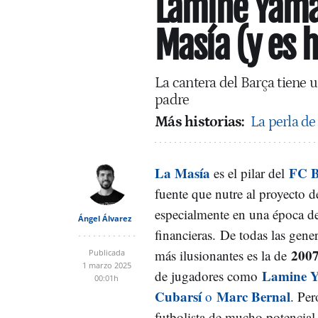
Lamine Yamal
Masía (y es h
La cantera del Barça tiene 
padre
Más historias:
La perla de
La Masía
FC B
es el pilar del
fuente que nutre al proyecto d
especialmente en una época de
Ángel Álvarez
financieras.
De todas las gener
200
más ilusionantes es la de
Publicada
1 marzo 2025
Lamine Y
de jugadores como
00:01h
Cubarsí
Marc Bernal
o
. Pe
futbolista de mucho potencial