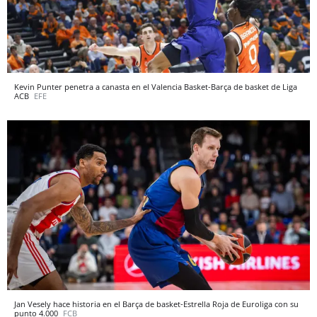
Kevin Punter penetra a canasta en el Valencia Basket-Barça de basket de Liga
ACB
EFE
Jan Vesely hace historia en el Barça de basket-Estrella Roja de Euroliga con su
punto 4.000
FCB