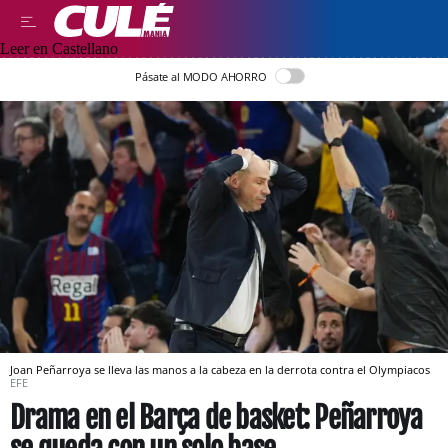
Leer en Castellano
Pásate al MODO AHORRO
Joan Peñarroya se lleva las manos a la cabeza en la derrota contra el Olympiacos
EFE
Drama en el Barça de basket: Peñarroya