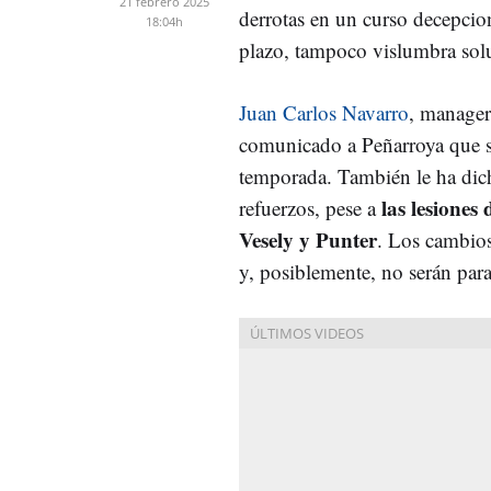
21 febrero 2025
derrotas en un curso decepci
18:04h
plazo, tampoco vislumbra sol
Juan Carlos Navarro
, manager
comunicado a Peñarroya que se
temporada. También le ha dic
las lesiones
refuerzos, pese a
Vesely y Punter
. Los cambios
y, posiblemente, no serán para