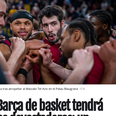
a tras atropellar al Maccabi Tel Aviv en el Palau Blaugrana
FCB
 Barça de basket tendrá