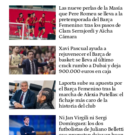
Las nueve perlas de la Masía
que Pere Romeu se lleva a la
pretemporada del Barça
Femenino: tras los pasos de
Clara Serrajordi y Aïcha
Cámara
Xavi Pascual ayuda a
rejuvenecer el Barça de
basket: se lleva al último
crack rumbo a Dubai y deja
900.000 euros en caja
Laporta sube su apuesta por
el Barça Femenino tras la
marcha de Alexia Putellas: el
fichaje más caro de la
historia del club
Ni Jan Virgili ni Sergi
Domínguez: los dos
futbolistas de Juliano Belletti
que prometen dejar un buen