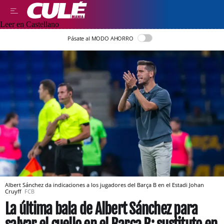
Leer en Castellano
Pásate al MODO AHORRO
Albert Sánchez da indicaciones a los jugadores del Barça B en el Estadi Johan
Cruyff
FCB
La última bala de Albert Sánchez para