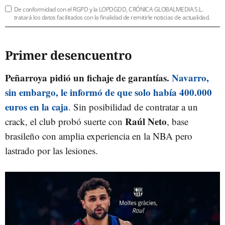
De conformidad con el RGPD y la LOPDGDD, CRÓNICA GLOBALMEDIA S.L.
tratará los datos facilitados con la finalidad de remitirle noticias de actualidad.
Primer desencuentro
Peñarroya pidió un fichaje de garantías.
Navarro,
sin embargo, le informó de que solo había 400.000
euros en la caja
. Sin posibilidad de contratar a un
Raúl Neto
crack, el club probó suerte con
, base
brasileño con amplia experiencia en la NBA pero
lastrado por las lesiones.