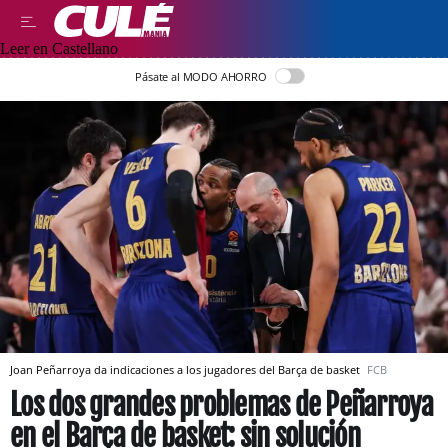
Leer en Castellano
Pásate al MODO AHORRO
Joan Peñarroya da indicaciones a los jugadores del Barça de basket
FCB
Los dos grandes problemas de Peñarroya
en el Barça de basket: sin solución