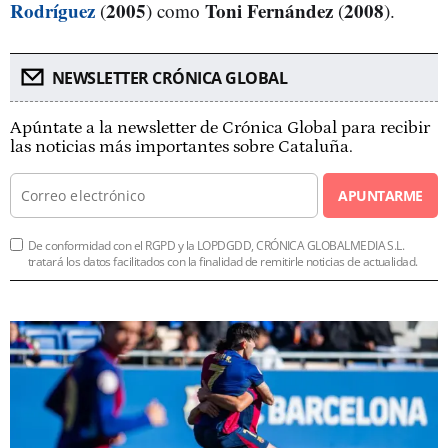
Rodríguez
2005
Toni Fernández
2008
(
) como
(
).
NEWSLETTER CRÓNICA GLOBAL
Apúntate a la newsletter de Crónica Global para recibir
las noticias más importantes sobre Cataluña.
APUNTARME
De conformidad con el RGPD y la LOPDGDD, CRÓNICA GLOBALMEDIA S.L.
tratará los datos facilitados con la finalidad de remitirle noticias de actualidad.