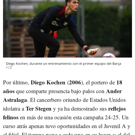
Diego Kochen, durante un entrenamiento con el primer equipo del Barça
FCB
Diego Kochen
2006
18
Por último,
(
), el portero de
años
Ander
que comparte presencia bajo palos con
Astralaga
. El cancerbero oriundo de Estados Unidos
Ter Stegen
reflejos
idolatra a
y ya ha demostrado sus
felinos
en más de una ocasión esta campaña 24-25. Un
curso atrás apenas tuvo oportunidades en el Juvenil A y
el filial. El tiempo pone a cada uno en su lugar, y el del