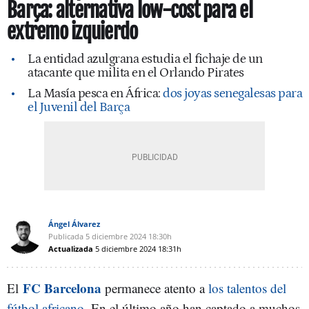
Barça: alternativa low-cost para el
extremo izquierdo
La entidad azulgrana estudia el fichaje de un
atacante que milita en el Orlando Pirates
La Masía pesca en África:
dos joyas senegalesas para
el Juvenil del Barça
Ángel Álvarez
Publicada
5 diciembre 2024
18:30h
Actualizada
5 diciembre 2024
18:31h
FC Barcelona
El
permanece atento a
los talentos del
fútbol africano
. En el último año han captado a muchos