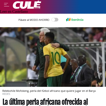
Leer en Castellano
Pásate al MODO AHORRO
Relebohile Mofokeng, perla del fútbol africano que quiere jugar en el Barça
REDES
La última perla africana ofrecida al