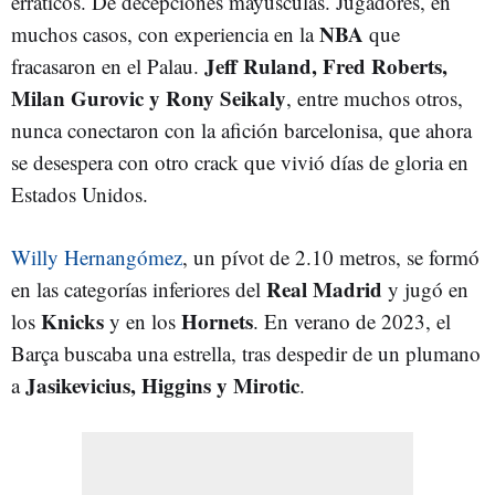
erráticos. De decepciones mayúsculas. Jugadores, en
NBA
muchos casos, con experiencia en la
que
Jeff Ruland, Fred Roberts,
fracasaron en el Palau.
Milan Gurovic y Rony Seikaly
, entre muchos otros,
nunca conectaron con la afición barcelonisa, que ahora
se desespera con otro crack que vivió días de gloria en
Estados Unidos.
Willy Hernangómez
, un pívot de 2.10 metros, se formó
Real Madrid
en las categorías inferiores del
y jugó en
Knicks
Hornets
los
y en los
. En verano de 2023, el
Barça buscaba una estrella, tras despedir de un plumano
Jasikevicius, Higgins y Mirotic
a
.