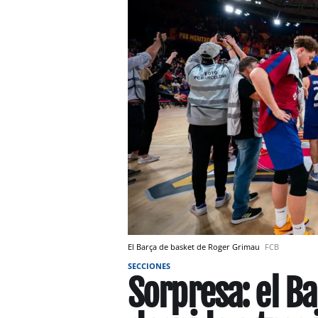
El Barça de basket de Roger Grimau
FCB
SECCIONES
Sorpresa: el B