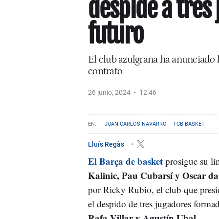
despide a tres
futuro
El club azulgrana ha anunciado la
contrato
26 junio, 2024
12:46
JUAN CARLOS NAVARRO
FCB BASKET
Lluís Regàs
El Barça de basket
prosigue su li
Kalinic, Pau Cubarsí y Oscar da
por Ricky Rubio, el club que pres
el despido de tres jugadores formad
Rafa Villar y Agustín Ubal
.