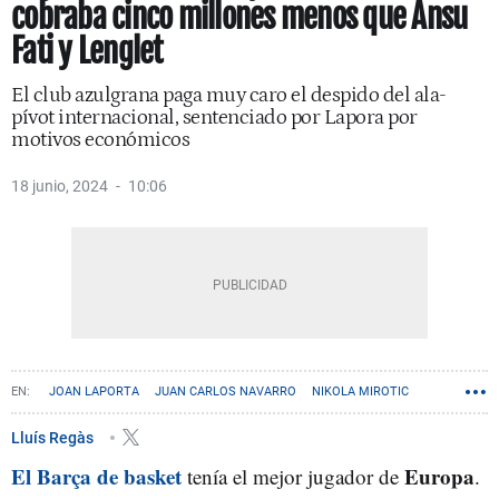
cobraba cinco millones menos que Ansu
Fati y Lenglet
El club azulgrana paga muy caro el despido del ala-
pívot internacional, sentenciado por Lapora por
motivos económicos
18 junio, 2024
10:06
JOAN LAPORTA
JUAN CARLOS NAVARRO
NIKOLA MIROTIC
FCB BASKET
Lluís Regàs
El Barça de basket
Europa
tenía el mejor jugador de
.