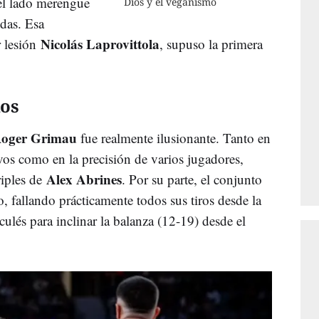
 el lado merengue
Dios y el veganismo
idas. Esa
Nicolás Laprovittola
r lesión
, supuso la primera
nos
oger Grimau
fue realmente ilusionante. Tanto en
ivos como en la precisión de varios jugadores,
Alex Abrines
riples de
. Por su parte, el conjunto
, fallando prácticamente todos sus tiros desde la
 culés para inclinar la balanza (12-19) desde el