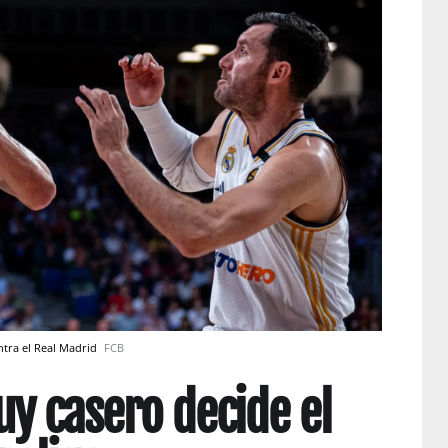
ntra el Real Madrid
FCB
uy casero decide el