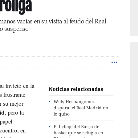
uroliga
manos vacías en su visita al feudo del Real
o suspenso
u invicto en la
Noticias relacionadas
 frustrante
Willy Hernangómez
n su mejor
dispara: el Real Madrid no
id
, pero la
lo quiso
 papel
El fichaje del Barça de
cuentro, en
basket que se refugia en