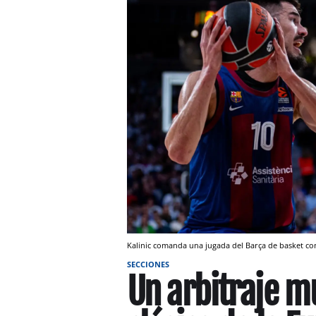
Kalinic comanda una jugada del Barça de basket co
SECCIONES
Un arbitraje m