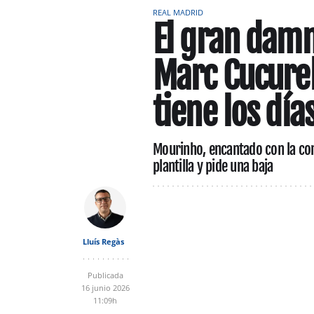
REAL MADRID
El gran damni
Marc Cucurel
tiene los día
Mourinho, encantado con la cont
plantilla y pide una baja
Lluís Regàs
Publicada
16 junio 2026
11:09h