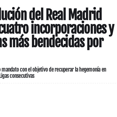
lución del Real Madrid
cuatro incorporaciones y
s más bendecidas por
vo mandato con el objetivo de recuperar la hegemonía en
Ligas consecutivas