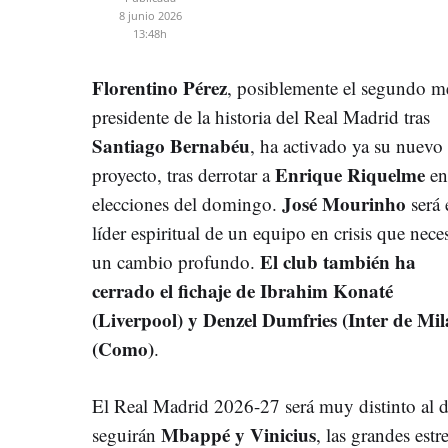
8 junio 2026
13:48h
Florentino Pérez
, posiblemente el segundo m
presidente de la historia del Real Madrid tras
Santiago Bernabéu
, ha activado ya su nuevo
Enrique Riquelme
proyecto, tras derrotar a
en
José Mourinho
elecciones del domingo.
será 
líder espiritual de un equipo en crisis que neces
El club también ha
un cambio profundo.
cerrado el fichaje de Ibrahim Konaté
(Liverpool) y Denzel Dumfries (Inter de Mi
(Como)
.
El Real Madrid 2026-27 será muy distinto al de
Mbappé y Vinicius
seguirán
, las grandes est