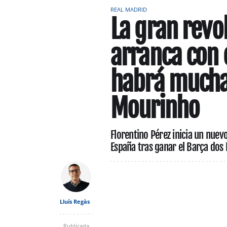
REAL MADRID
La gran revo
arranca con 
habrá mucha
Mourinho
Florentino Pérez inicia un nue
España tras ganar el Barça dos 
Lluís Regàs
Publicada