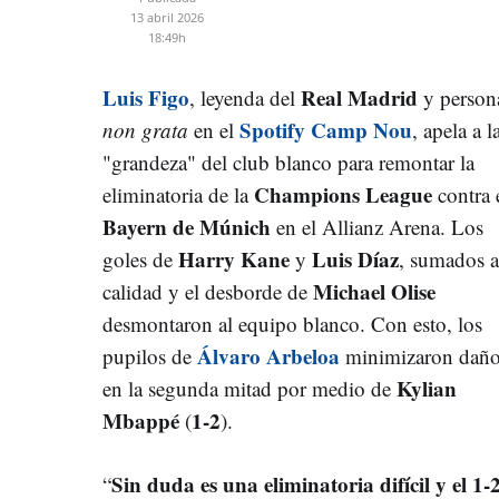
13 abril 2026
18:49h
Luis Figo
Real Madrid
, leyenda del
y person
Spotify Camp Nou
non grata
en el
, apela a l
"grandeza" del club blanco para remontar la
Champions League
eliminatoria de la
contra 
Bayern de Múnich
en el Allianz Arena. Los
Harry Kane
Luis Díaz
goles de
y
, sumados a
Michael Olise
calidad y el desborde de
desmontaron al equipo blanco. Con esto, los
Álvaro Arbeloa
pupilos de
minimizaron dañ
Kylian
en la segunda mitad por medio de
Mbappé
1-2
(
).
Sin duda es una eliminatoria difícil y el 1-2
“