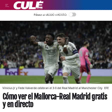
LEER EN CASTELLANO
Pásate al MODO AHORRO
Vinicius Jr y Fede Valverde celebran el 3-0 del Real Madrid al Manchester City
EFE
Cómo ver el Mallorca-Real Madrid gratis
y en directo