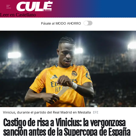
Leer en Castellano
Pásate al MODO AHORRO
Vinicius, durante el partido del Real Madrid en Mestalla
EFE
Castigo de risa a Vinicius: la vergonzosa
sanción antes de la Supercopa de España