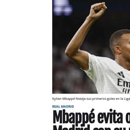
Kylian Mbappé festeja sus primeros goles en la Lig
REAL MADRID
Mbappé evita ot