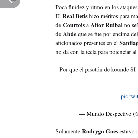
Poca fluidez y ritmo en los ataque
Real Betis
El
hizo méritos para marc
Courtois
Aitor Ruibal
de
a
no señ
Abde
de
que se fue por encima de
Santia
aficionados presentes en el
no da con la tecla para potenciar al
Por que el pisotón de kounde SI 
pic.tw
— Mundo Despectivo (
Rodrygo Goes
Solamente
estuvo i