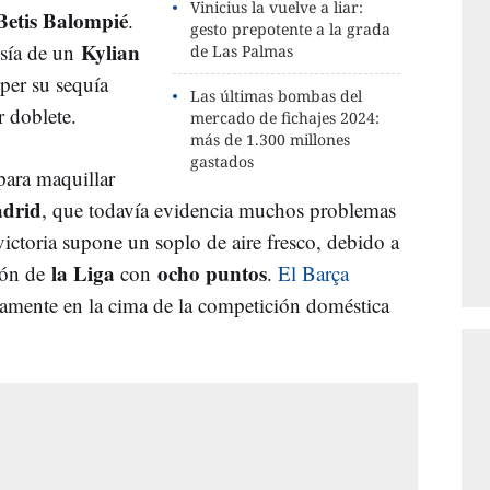
Vinicius la vuelve a liar:
Betis Balompié
.
gesto prepotente a la grada
Kylian
esía de un
de Las Palmas
er su sequía
Las últimas bombas del
 doblete.
mercado de fichajes 2024:
más de 1.300 millones
gastados
para maquillar
drid
, que todavía evidencia muchos problemas
victoria supone un soplo de aire fresco, debido a
la Liga
ocho puntos
ión de
con
.
El Barça
lamente en la cima de la competición doméstica