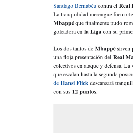
Real 
Santiago Bernabéu
contra el
La tranquilidad merengue fue cort
Mbappé
que finalmente pudo romp
la Liga
goleadora en
con su primer
Mbappé
Los dos tantos de
sirven 
Real Ma
una floja presentación del
colectivos en ataque y defensa. La 
que escalan hasta la segunda posic
Hansi Flick
de
descansará tranqui
12 puntos
con sus
.