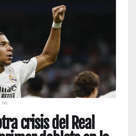
a
EFE
ra crisis del Real